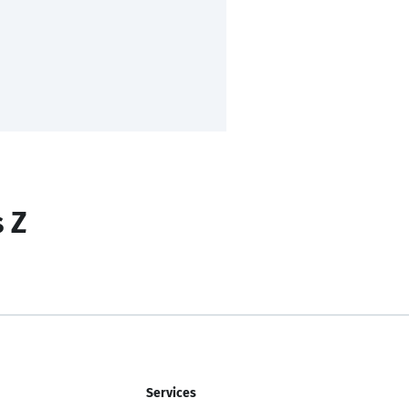
s Z
Services