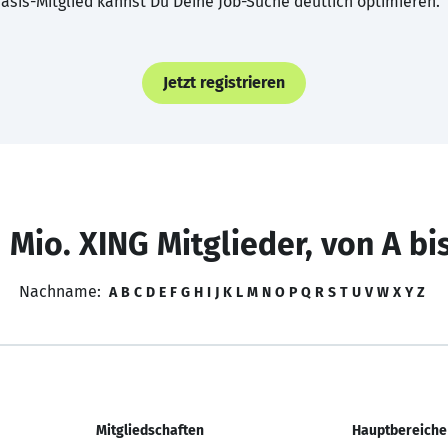
asis-Mitglied kannst Du Deine Job-Suche deutlich optimieren.
Jetzt registrieren
 Mio. XING Mitglieder, von A bi
Nachname:
A
B
C
D
E
F
G
H
I
J
K
L
M
N
O
P
Q
R
S
T
U
V
W
X
Y
Z
Mitgliedschaften
Hauptbereiche