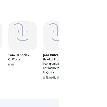
Tom Handrick
Jens Pulvermüller
Katharina Köhler
Co Worker
Head of Project
Teamassistenz PM,
Management & Head
Technische Assistenz
Wien
of Procurement and
Operations Manager
Logistics
und Konstruktion
Wilkau-Haßlau
Bietigheim-Bissingen