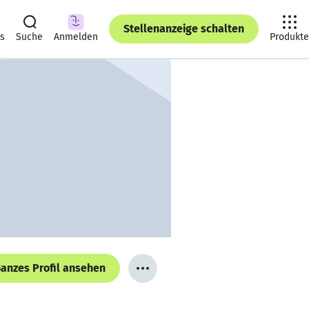
Stellenanzeige schalten
ts
Suche
Anmelden
Produkte
anzes Profil ansehen