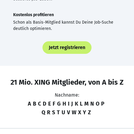
Kostenlos profitieren
Schon als Basis-Mitglied kannst Du Deine Job-Suche
deutlich optimieren.
Jetzt registrieren
21 Mio. XING Mitglieder, von A bis Z
Nachname:
A
B
C
D
E
F
G
H
I
J
K
L
M
N
O
P
Q
R
S
T
U
V
W
X
Y
Z