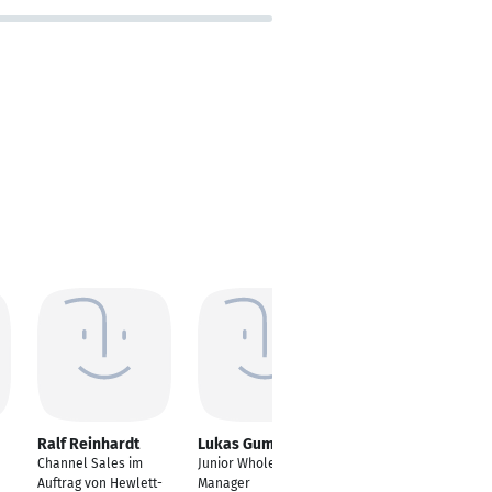
Ralf Reinhardt
Lukas Gumtow
Natacha Charton
Channel Sales im
Junior Wholesale
Sales Development
Auftrag von Hewlett-
Manager
Representative