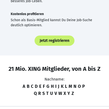
besseres Job-Leben.
Kostenlos profitieren
Schon als Basis-Mitglied kannst Du Deine Job-Suche
deutlich optimieren.
Jetzt registrieren
21 Mio. XING Mitglieder, von A bis Z
Nachname:
A
B
C
D
E
F
G
H
I
J
K
L
M
N
O
P
Q
R
S
T
U
V
W
X
Y
Z