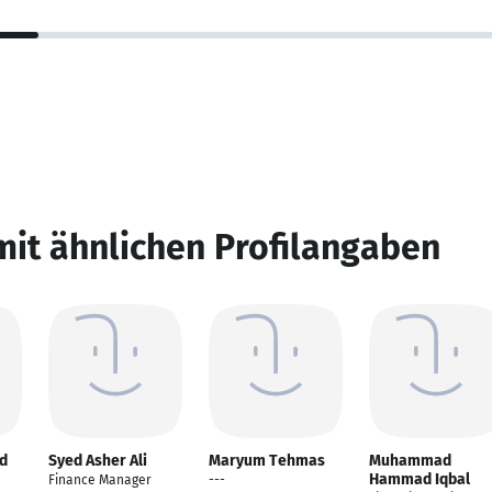
mit ähnlichen Profilangaben
d
Syed Asher Ali
Maryum Tehmas
Muhammad
Hammad Iqbal
Finance Manager
---