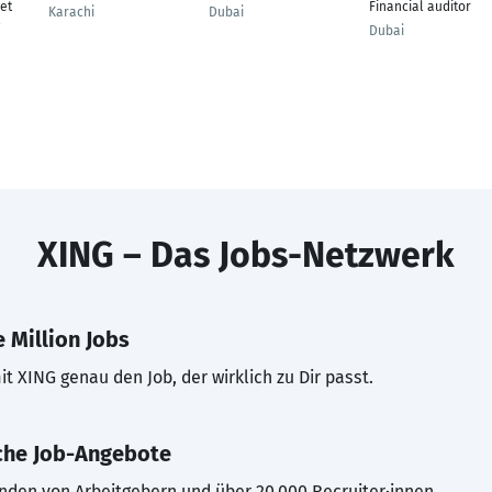
et
Financial auditor
Karachi
Dubai
Dubai
XING – Das Jobs-Netzwerk
 Million Jobs
t XING genau den Job, der wirklich zu Dir passt.
che Job-Angebote
inden von Arbeitgebern und über 20.000 Recruiter·innen.