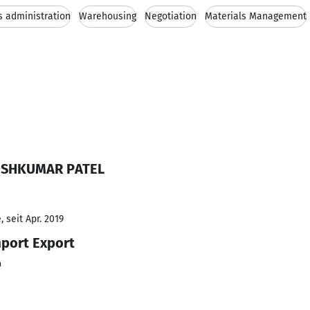
s administration
Warehousing
Negotiation
Materials Management
PESHKUMAR PATEL
 seit Apr. 2019
mport Export
D