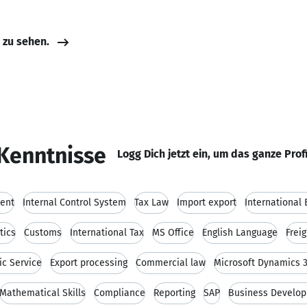
e zu sehen.
Kenntnisse
Logg Dich jetzt ein, um das ganze Prof
ent
Internal Control System
Tax Law
Import export
International
tics
Customs
International Tax
MS Office
English Language
Frei
ic Service
Export processing
Commercial law
Microsoft Dynamics 3
Mathematical Skills
Compliance
Reporting
SAP
Business Develo