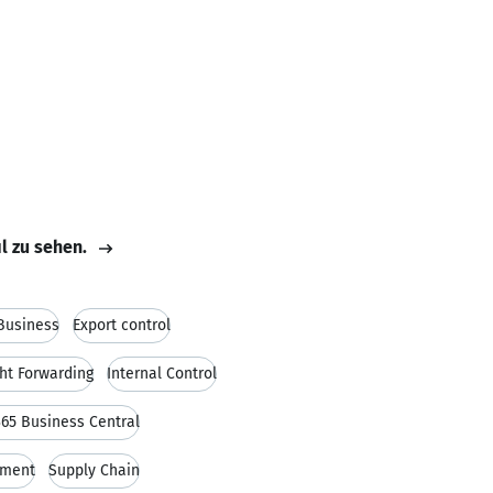
il zu sehen.
 Business
Export control
ght Forwarding
Internal Control
65 Business Central
pment
Supply Chain