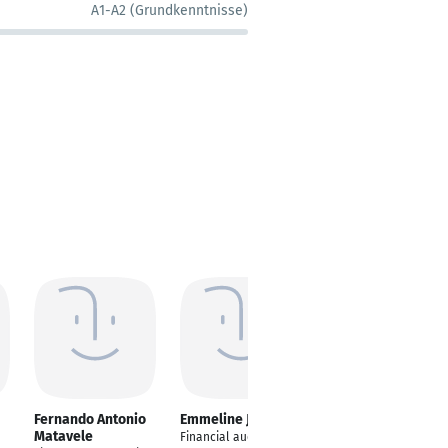
A1-A2 (Grundkenntnisse)
Fernando Antonio
Emmeline Jürgen
Raj Sagar Tiwari
Matavele
Financial auditor
---