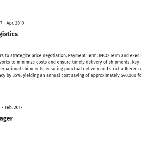
7 - Apr. 2019
gistics
ers to strategize price negotiation, Payment Term, INCO Term and execu
tworks to minimize costs and ensure timely delivery of shipments. Key
ternational shipments, ensuring punctual delivery and strict adherence 
ncy by 35%, yielding an annual cost saving of approximately $40,000 f
 - Feb. 2017
nager