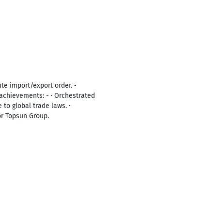
te import/export order. •
 achievements: - · Orchestrated
to global trade laws. ·
or Topsun Group.