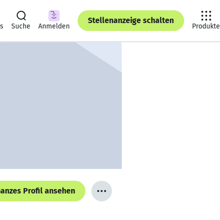
Stellenanzeige schalten
ts
Suche
Anmelden
Produkte
anzes Profil ansehen