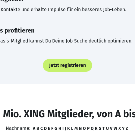
Kontakte und erhalte Impulse für ein besseres Job-Leben.
s profitieren
asis-Mitglied kannst Du Deine Job-Suche deutlich optimieren.
Jetzt registrieren
 Mio. XING Mitglieder, von A bi
Nachname:
A
B
C
D
E
F
G
H
I
J
K
L
M
N
O
P
Q
R
S
T
U
V
W
X
Y
Z