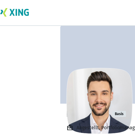
Kadir Aslan
Basis
Angestellt, Portfoliomana