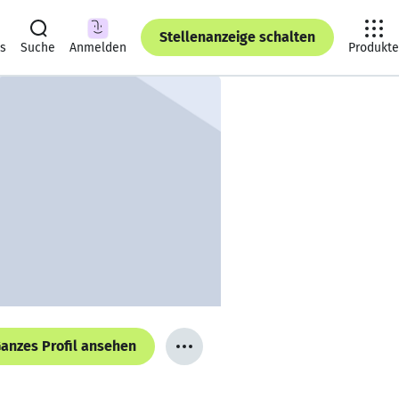
Stellenanzeige schalten
ts
Suche
Anmelden
Produkte
anzes Profil ansehen