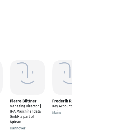
Pierre Büttner
Frederik Rodner
Thomas
Beimbauer
Managing Director |
Key Account Manager
Geschäftsführer
JMA Maschinendata
Mainz
GmbH a part of
Bonn
Aptean
Hannover