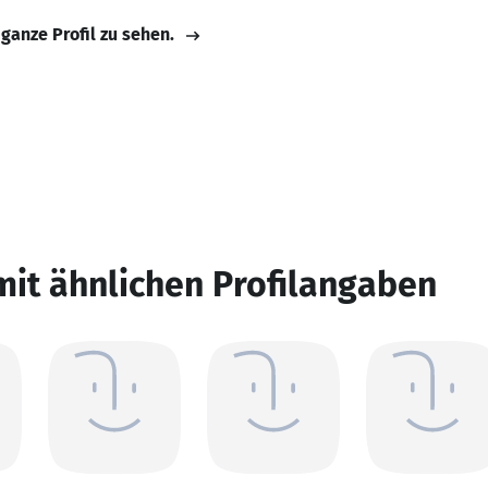
 ganze Profil zu sehen.
mit ähnlichen Profilangaben