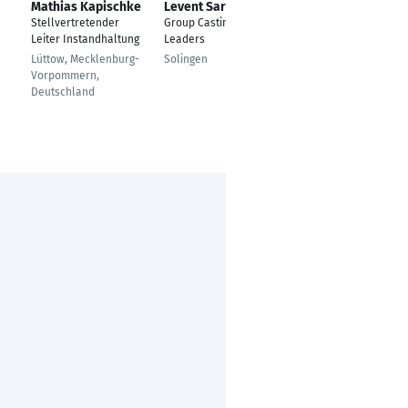
Mathias Kapischke
Levent Sariyar
Ali Burak Akdemir
Stellvertretender
Group Casting Project
Schichtkoordinator
Leiter Instandhaltung
Leaders
Wasserburg am Inn
Lüttow, Mecklenburg-
Solingen
Vorpommern,
Deutschland