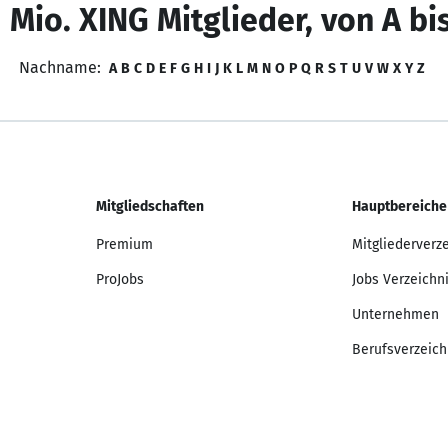
 Mio. XING Mitglieder, von A bi
Nachname:
A
B
C
D
E
F
G
H
I
J
K
L
M
N
O
P
Q
R
S
T
U
V
W
X
Y
Z
Mitgliedschaften
Hauptbereiche
Premium
Mitgliederverz
ProJobs
Jobs Verzeichn
Unternehmen
Berufsverzeich