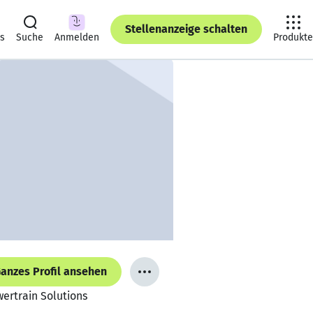
Stellenanzeige schalten
ts
Suche
Anmelden
Produkte
anzes Profil ansehen
ertrain Solutions