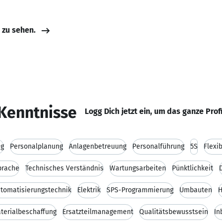
e zu sehen.
Kenntnisse
Logg Dich jetzt ein, um das ganze Prof
ng
Personalplanung
Anlagenbetreuung
Personalführung
5S
Flexib
prache
Technisches Verständnis
Wartungsarbeiten
Pünktlichkeit
tomatisierungstechnik
Elektrik
SPS-Programmierung
Umbauten
H
terialbeschaffung
Ersatzteilmanagement
Qualitätsbewusstsein
In