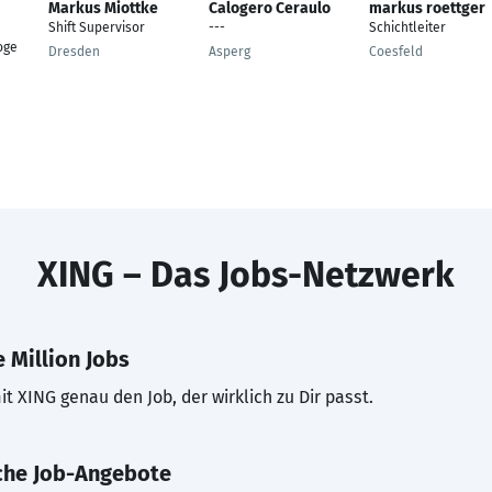
Markus Miottke
Calogero Ceraulo
markus roettger
Shift Supervisor
---
Schichtleiter
oge
Dresden
Asperg
Coesfeld
XING – Das Jobs-Netzwerk
 Million Jobs
t XING genau den Job, der wirklich zu Dir passt.
che Job-Angebote