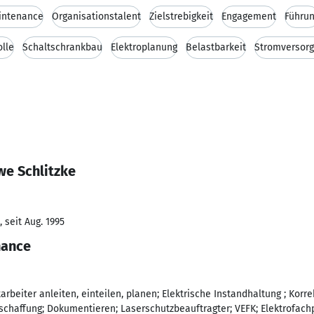
intenance
Organisationstalent
Zielstrebigkeit
Engagement
Führu
olle
Schaltschrankbau
Elektroplanung
Belastbarkeit
Stromversor
we Schlitzke
 seit Aug. 1995
nance
tarbeiter anleiten, einteilen, planen; Elektrische Instandhaltung ; Kor
schaffung; Dokumentieren; Laserschutzbeauftragter; VEFK; Elektrofach