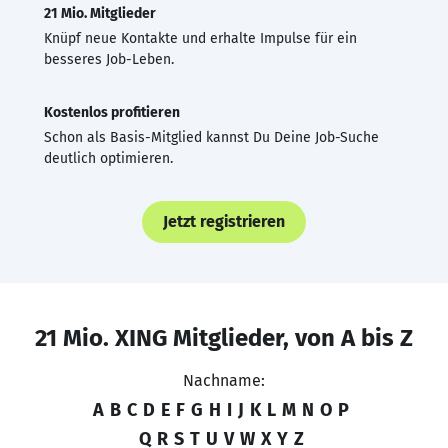
21 Mio. Mitglieder
Knüpf neue Kontakte und erhalte Impulse für ein
besseres Job-Leben.
Kostenlos profitieren
Schon als Basis-Mitglied kannst Du Deine Job-Suche
deutlich optimieren.
Jetzt registrieren
21 Mio. XING Mitglieder, von A bis Z
Nachname:
A
B
C
D
E
F
G
H
I
J
K
L
M
N
O
P
Q
R
S
T
U
V
W
X
Y
Z