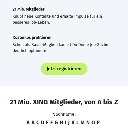
21 Mio. Mitglieder
Knüpf neue Kontakte und erhalte Impulse für ein
besseres Job-Leben.
Kostenlos profitieren
Schon als Basis-Mitglied kannst Du Deine Job-Suche
deutlich optimieren.
Jetzt registrieren
21 Mio. XING Mitglieder, von A bis Z
Nachname:
A
B
C
D
E
F
G
H
I
J
K
L
M
N
O
P