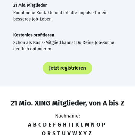
21 Mio. Mitglieder
Knüpf neue Kontakte und erhalte Impulse für ein
besseres Job-Leben.
Kostenlos profitieren
Schon als Basis-Mitglied kannst Du Deine Job-Suche
deutlich optimieren.
Jetzt registrieren
21 Mio. XING Mitglieder, von A bis Z
Nachname:
A
B
C
D
E
F
G
H
I
J
K
L
M
N
O
P
Q
R
S
T
U
V
W
X
Y
Z