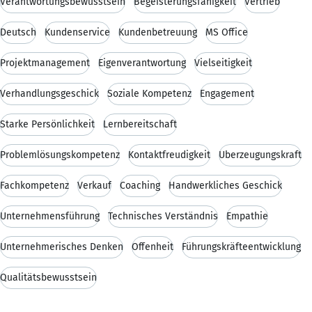
Verantwortungsbewusstsein
Begeisterungsfähigkeit
Vertrieb
Deutsch
Kundenservice
Kundenbetreuung
MS Office
Projektmanagement
Eigenverantwortung
Vielseitigkeit
Verhandlungsgeschick
Soziale Kompetenz
Engagement
Starke Persönlichkeit
Lernbereitschaft
Problemlösungskompetenz
Kontaktfreudigkeit
Überzeugungskraft
Fachkompetenz
Verkauf
Coaching
Handwerkliches Geschick
Unternehmensführung
Technisches Verständnis
Empathie
Unternehmerisches Denken
Offenheit
Führungskräfteentwicklung
Qualitätsbewusstsein