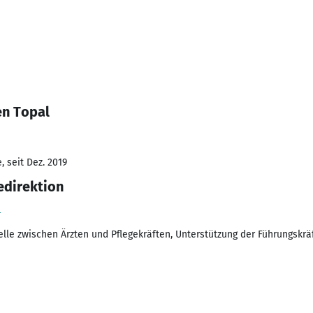
en Topal
 seit Dez. 2019
edirektion
H
lle zwischen Ärzten und Pflegekräften, Unterstützung der Führungskräf