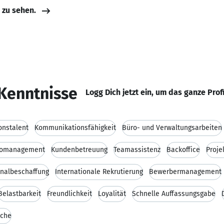
e zu sehen.
Kenntnisse
Logg Dich jetzt ein, um das ganze Prof
onstalent
Kommunikationsfähigkeit
Büro- und Verwaltungsarbeiten
romanagement
Kundenbetreuung
Teamassistenz
Backoffice
Proje
nalbeschaffung
Internationale Rekrutierung
Bewerbermanagement
Belastbarkeit
Freundlichkeit
Loyalität
Schnelle Auffassungsgabe
ache