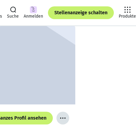
Stellenanzeige schalten
ts
Suche
Anmelden
Produkte
anzes Profil ansehen