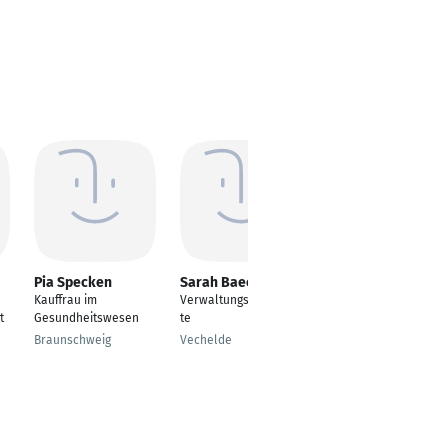
Pia Specken
Sarah Baecker
Franziska
Dorschner
Kauffrau im
Verwaltungsangestell
---
t
Gesundheitswesen
te
Amberg
Braunschweig
Vechelde