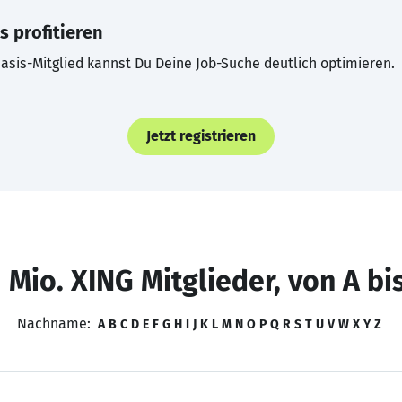
s profitieren
asis-Mitglied kannst Du Deine Job-Suche deutlich optimieren.
Jetzt registrieren
 Mio. XING Mitglieder, von A bi
Nachname:
A
B
C
D
E
F
G
H
I
J
K
L
M
N
O
P
Q
R
S
T
U
V
W
X
Y
Z