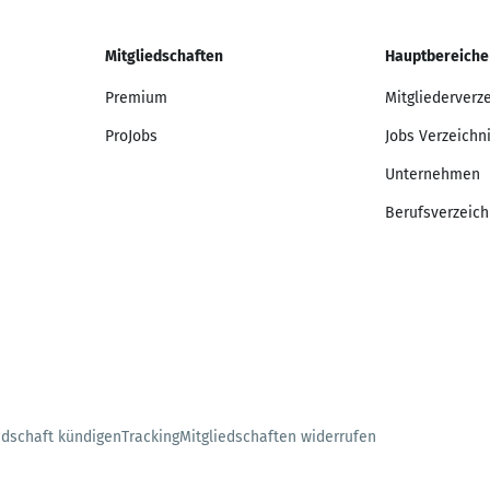
Mitgliedschaften
Hauptbereiche
Premium
Mitgliederverz
ProJobs
Jobs Verzeichn
Unternehmen
Berufsverzeich
edschaft kündigen
Tracking
Mitgliedschaften widerrufen