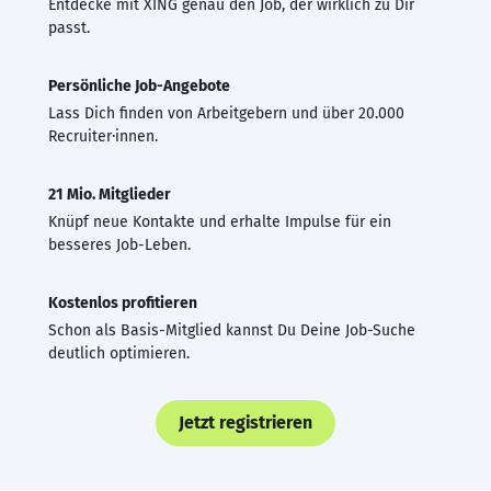
Entdecke mit XING genau den Job, der wirklich zu Dir
passt.
Persönliche Job-Angebote
Lass Dich finden von Arbeitgebern und über 20.000
Recruiter·innen.
21 Mio. Mitglieder
Knüpf neue Kontakte und erhalte Impulse für ein
besseres Job-Leben.
Kostenlos profitieren
Schon als Basis-Mitglied kannst Du Deine Job-Suche
deutlich optimieren.
Jetzt registrieren