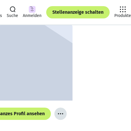
Stellenanzeige schalten
ts
Suche
Anmelden
Produkte
anzes Profil ansehen