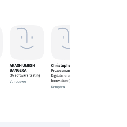
AKASH UMESH
Christopher Geyer
Karolina Cifer
BANGERA
Prozessmanager
Product Owner Cloud
QA software testing
Digitalisierung &
Solutions
Innovation (CPO)
Vancouver
Nürnberg
Kempten