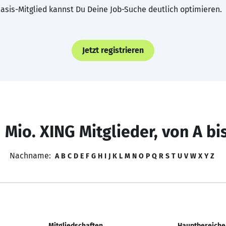
asis-Mitglied kannst Du Deine Job-Suche deutlich optimieren.
Jetzt registrieren
 Mio. XING Mitglieder, von A bi
Nachname:
A
B
C
D
E
F
G
H
I
J
K
L
M
N
O
P
Q
R
S
T
U
V
W
X
Y
Z
Mitgliedschaften
Hauptbereiche