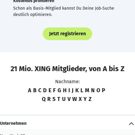
Kostenlos profitieren
Schon als Basis-Mitglied kannst Du Deine Job-Suche
deutlich optimieren.
Jetzt registrieren
21 Mio. XING Mitglieder, von A bis Z
Nachname:
A
B
C
D
E
F
G
H
I
J
K
L
M
N
O
P
Q
R
S
T
U
V
W
X
Y
Z
Unternehmen