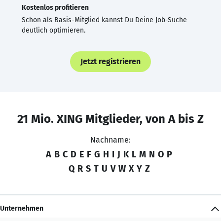
Kostenlos profitieren
Schon als Basis-Mitglied kannst Du Deine Job-Suche
deutlich optimieren.
Jetzt registrieren
21 Mio. XING Mitglieder, von A bis Z
Nachname:
A
B
C
D
E
F
G
H
I
J
K
L
M
N
O
P
Q
R
S
T
U
V
W
X
Y
Z
Unternehmen