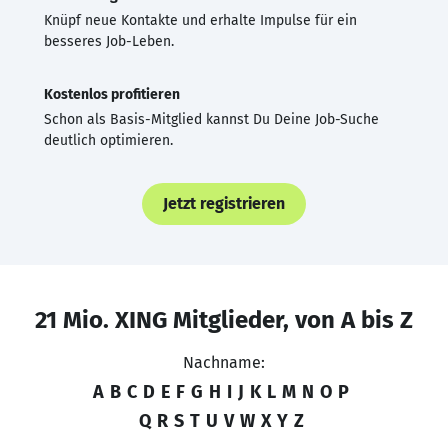
Knüpf neue Kontakte und erhalte Impulse für ein
besseres Job-Leben.
Kostenlos profitieren
Schon als Basis-Mitglied kannst Du Deine Job-Suche
deutlich optimieren.
Jetzt registrieren
21 Mio. XING Mitglieder, von A bis Z
Nachname:
A
B
C
D
E
F
G
H
I
J
K
L
M
N
O
P
Q
R
S
T
U
V
W
X
Y
Z