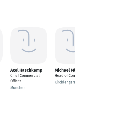
Axel Haschkamp
Michael Müller
Steffen Herr
Chief Commercial
Head of Consulting
complexredugyzer &
Officer
smartconsultant
Kirchlengern
München
Bietigheim-Bissingen