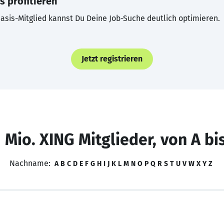
s profitieren
asis-Mitglied kannst Du Deine Job-Suche deutlich optimieren.
Jetzt registrieren
 Mio. XING Mitglieder, von A bi
Nachname:
A
B
C
D
E
F
G
H
I
J
K
L
M
N
O
P
Q
R
S
T
U
V
W
X
Y
Z