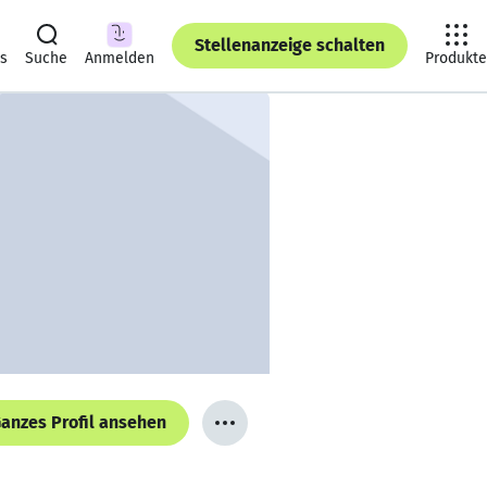
Stellenanzeige schalten
ts
Suche
Anmelden
Produkte
anzes Profil ansehen