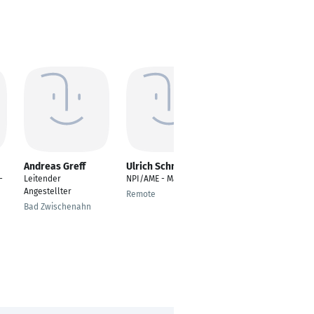
Andreas Greff
Ulrich Schmitz
Roman
Leistenschneider
-
Leitender
NPI/AME - Manager
Wissenschaftlicher
Angestellter
Remote
Referent für
Bad Zwischenahn
Pflegefinanzierung
Berlin