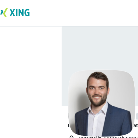
Kay Christiansen
Ihr Partner für: ♦ Personalber