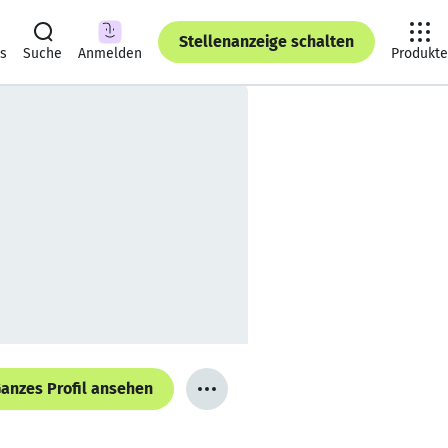
Stellenanzeige schalten
ts
Suche
Anmelden
Produkte
anzes Profil ansehen