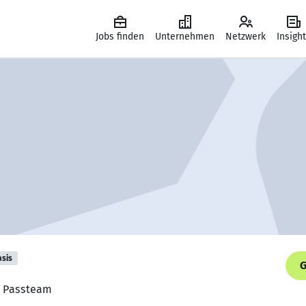
Jobs finden
Unternehmen
Netzwerk
Insigh
asis
G
r, Passteam