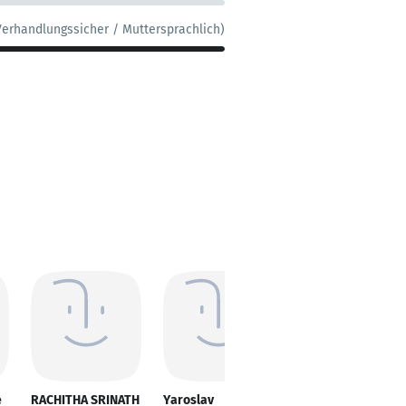
Verhandlungssicher / Muttersprachlich)
e
RACHITHA SRINATH
Yaroslav
Paul Golz