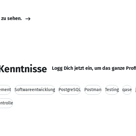
e zu sehen.
Kenntnisse
Logg Dich jetzt ein, um das ganze Prof
ement
Softwareentwicklung
PostgreSQL
Postman
Testing
qase
ntrolle