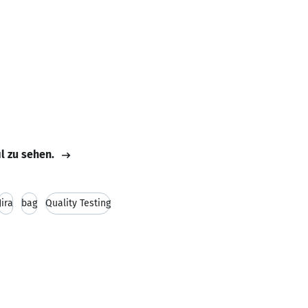
il zu sehen.
Jira
bag
Quality Testing