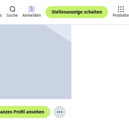
Stellenanzeige schalten
ts
Suche
Anmelden
Produkte
anzes Profil ansehen