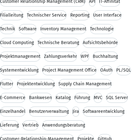
Customer Relationship Management (CRM)
API
IT-Affinität
Filialleitung
Technischer Service
Reporting
User Interface
Technik
Software
Inventory Management
Technologie
Cloud Computing
Technische Beratung
Aufsichtsbehörde
Projektmanagement
Zahlungsverkehr
WPF
Buchhaltung
Systementwicklung
Project Management Office
OAuth
PL/SQL
Flutter
Projektentwicklung
Supply Chain Management
E-Commerce
Bankwesen
Katalog
Führung
MVC
SQL Server
Einzelhandel
Benutzerverwaltung
Jira
Softwareentwicklung
Lieferung
Vertrieb
Anwendungsberatung
Customer-Relationship-Management
Projekte
GitHub