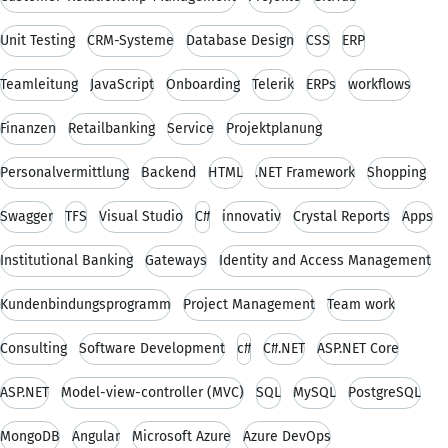
Unit Testing
CRM-Systeme
Database Design
CSS
ERP
Teamleitung
JavaScript
Onboarding
Telerik
ERPs
workflows
Finanzen
Retailbanking
Service
Projektplanung
Personalvermittlung
Backend
HTML
.NET Framework
Shopping
Swagger
TFS
Visual Studio
C#
innovativ
Crystal Reports
Apps
Institutional Banking
Gateways
Identity and Access Management
Kundenbindungsprogramm
Project Management
Team work
Consulting
Software Development
c#
C#.NET
ASP.NET Core
ASP.NET
Model-view-controller (MVC)
SQL
MySQL
PostgreSQL
MongoDB
Angular
Microsoft Azure
Azure DevOps