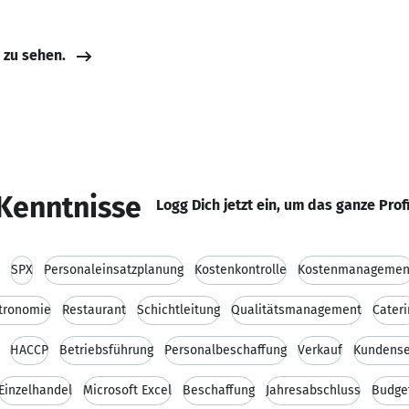
e zu sehen.
Kenntnisse
Logg Dich jetzt ein, um das ganze Prof
SPX
Personaleinsatzplanung
Kostenkontrolle
Kostenmanagemen
tronomie
Restaurant
Schichtleitung
Qualitätsmanagement
Cateri
HACCP
Betriebsführung
Personalbeschaffung
Verkauf
Kundense
Einzelhandel
Microsoft Excel
Beschaffung
Jahresabschluss
Budge