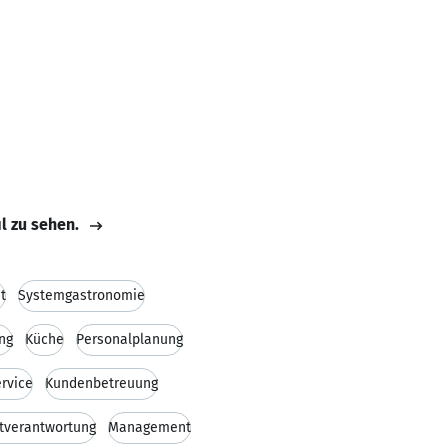
il zu sehen.
t
Systemgastronomie
ng
Küche
Personalplanung
rvice
Kundenbetreuung
tverantwortung
Management