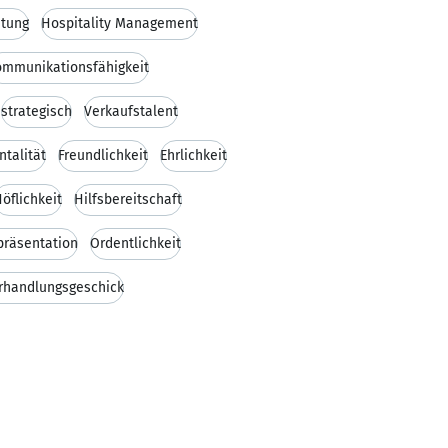
itung
Hospitality Management
ommunikationsfähigkeit
strategisch
Verkaufstalent
talität
Freundlichkeit
Ehrlichkeit
öflichkeit
Hilfsbereitschaft
räsentation
Ordentlichkeit
rhandlungsgeschick