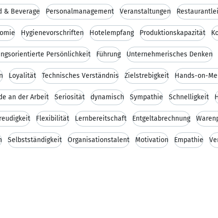
d & Beverage
Personalmanagement
Veranstaltungen
Restaurantle
nomie
Hygienevorschriften
Hotelempfang
Produktionskapazität
K
ungsorientierte Persönlichkeit
Führung
Unternehmerisches Denken
n
Loyalität
Technisches Verständnis
Zielstrebigkeit
Hands-on-Men
de an der Arbeit
Seriosität
dynamisch
Sympathie
Schnelligkeit
H
reudigkeit
Flexibilität
Lernbereitschaft
Entgeltabrechnung
Warenp
n
Selbstständigkeit
Organisationstalent
Motivation
Empathie
Ve