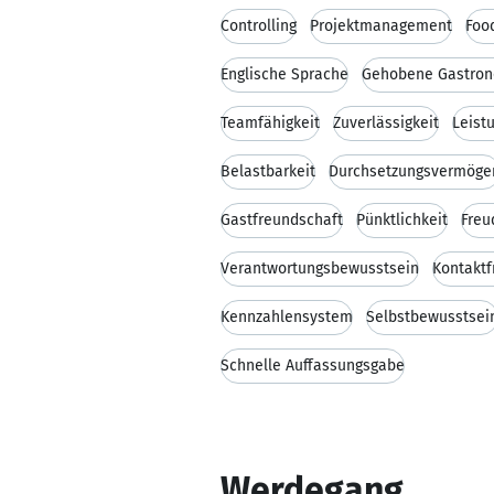
Controlling
Projektmanagement
Foo
Englische Sprache
Gehobene Gastro
Teamfähigkeit
Zuverlässigkeit
Leist
Belastbarkeit
Durchsetzungsvermöge
Gastfreundschaft
Pünktlichkeit
Freu
Verantwortungsbewusstsein
Kontaktf
Kennzahlensystem
Selbstbewusstsei
Schnelle Auffassungsgabe
Werdegang