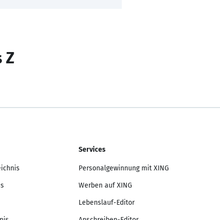
s Z
Services
eichnis
Personalgewinnung mit XING
is
Werben auf XING
Lebenslauf-Editor
nis
Anschreiben-Editor