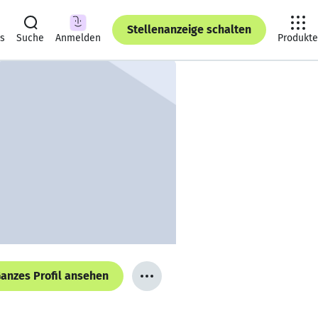
Stellenanzeige schalten
ts
Suche
Anmelden
Produkte
anzes Profil ansehen