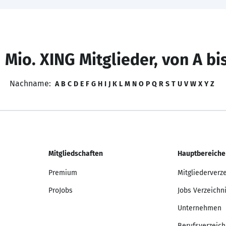
 Mio. XING Mitglieder, von A bi
Nachname:
A
B
C
D
E
F
G
H
I
J
K
L
M
N
O
P
Q
R
S
T
U
V
W
X
Y
Z
Mitgliedschaften
Hauptbereiche
Premium
Mitgliederverz
ProJobs
Jobs Verzeichn
Unternehmen
Berufsverzeich