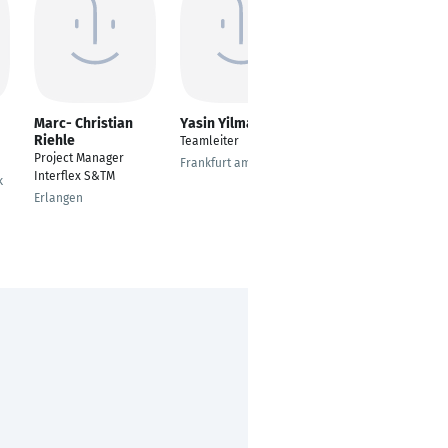
Marc- Christian
Yasin Yilmaz
Jonny Ribbe
Riehle
Teamleiter
Store Manager
Project Manager
Frankfurt am Main
Munich
Interflex S&TM
k
Erlangen