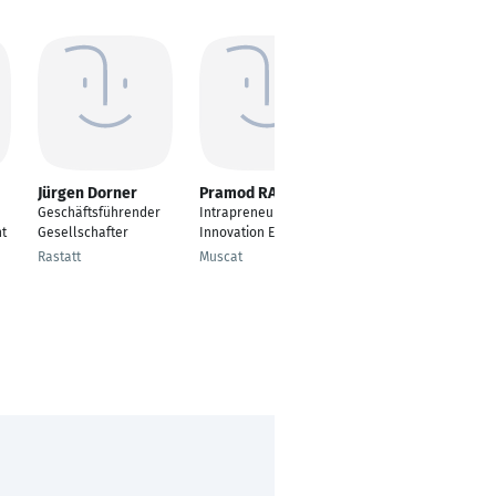
Jürgen Dorner
Pramod RAO
Jan-Hendrik
Adolphs
Geschäftsführender
Intrapreneur -
Manager
t
Gesellschafter
Innovation Ecosystem
Hamburg
Rastatt
Muscat