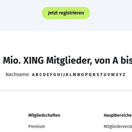
Jetzt registrieren
 Mio. XING Mitglieder, von A bi
Nachname:
A
B
C
D
E
F
G
H
I
J
K
L
M
N
O
P
Q
R
S
T
U
V
W
X
Y
Z
Mitgliedschaften
Hauptbereiche
Premium
Mitgliederverz