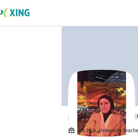
Khadija Daouadi
Bis 2024, University Teache