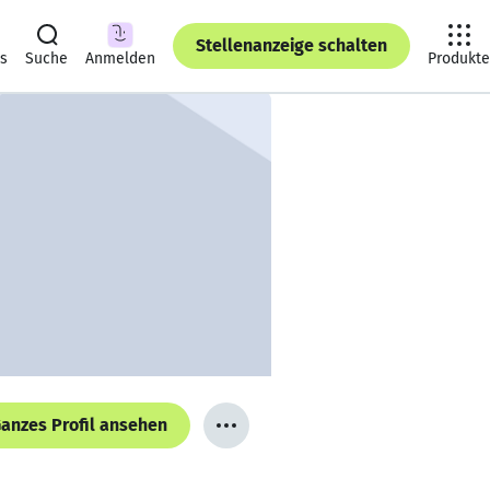
Stellenanzeige schalten
ts
Suche
Anmelden
Produkte
anzes Profil ansehen