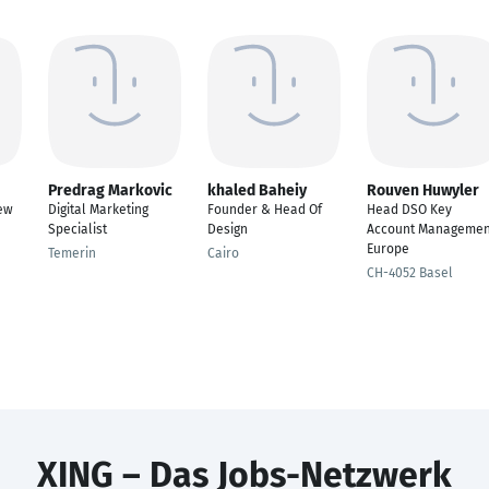
Predrag Markovic
khaled Baheiy
Rouven Huwyler
ew
Digital Marketing
Founder & Head Of
Head DSO Key
Specialist
Design
Account Managemen
Europe
Temerin
Cairo
CH-4052 Basel
XING – Das Jobs-Netzwerk