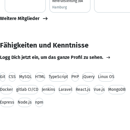
Referatsleitung JBA
Hamburg
Weitere Mitglieder
Fähigkeiten und Kenntnisse
Logg Dich jetzt ein, um das ganze Profil zu sehen.
Git
CSS
MySQL
HTML
TypeScript
PHP
jQuery
Linux OS
Docker
gitlab CI/CD
Jenkins
Laravel
React.js
Vue.js
MongoDB
Express
Node.js
npm