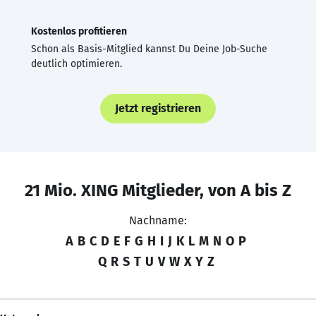
Kostenlos profitieren
Schon als Basis-Mitglied kannst Du Deine Job-Suche
deutlich optimieren.
Jetzt registrieren
21 Mio. XING Mitglieder, von A bis Z
Nachname:
A
B
C
D
E
F
G
H
I
J
K
L
M
N
O
P
Q
R
S
T
U
V
W
X
Y
Z