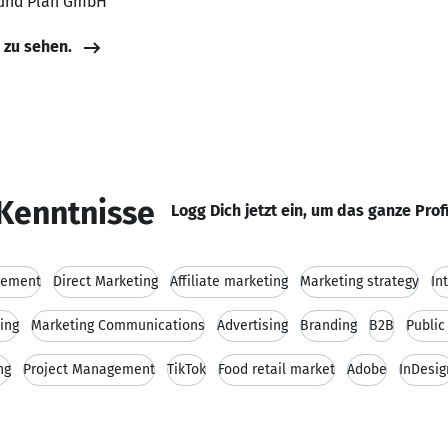
t und Plan GmbH
e zu sehen.
Kenntnisse
Logg Dich jetzt ein, um das ganze Prof
gement
Direct Marketing
Affiliate marketing
Marketing strategy
In
ing
Marketing Communications
Advertising
Branding
B2B
Public
ng
Project Management
TikTok
Food retail market
Adobe
InDesig