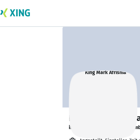
King Mark Afrishi
is looking for a new team memb