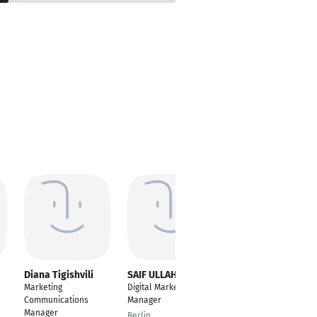
Diana Tigishvili
SAIF ULLAH
Giri Krishna
Marketing
Digital Marketing
Digital Marketing
Communications
Manager
Manager
Manager
Berlin
Trivandrum, Kerala,