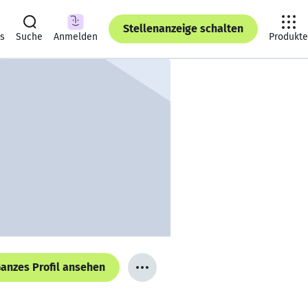
Stellenanzeige schalten
ts
Suche
Anmelden
Produkte
anzes Profil ansehen