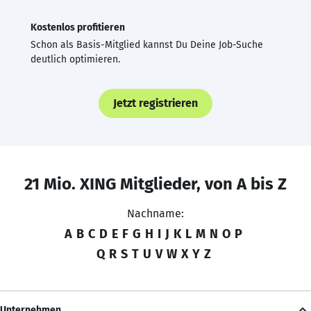
Kostenlos profitieren
Schon als Basis-Mitglied kannst Du Deine Job-Suche
deutlich optimieren.
Jetzt registrieren
21 Mio. XING Mitglieder, von A bis Z
Nachname:
A
B
C
D
E
F
G
H
I
J
K
L
M
N
O
P
Q
R
S
T
U
V
W
X
Y
Z
Unternehmen