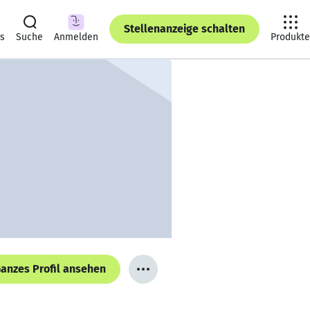
Stellenanzeige schalten
ts
Suche
Anmelden
Produkte
anzes Profil ansehen