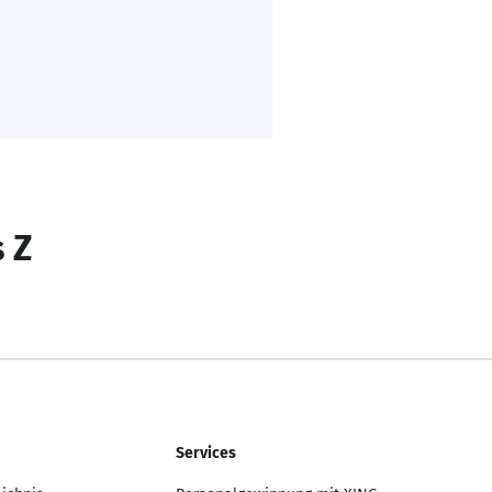
s Z
Services