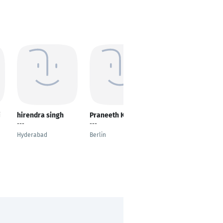
j
hirendra singh
Praneeth Koduru
Abdelrahman
Qassem
---
---
Elektroniker
Hyderabad
Berlin
Roding