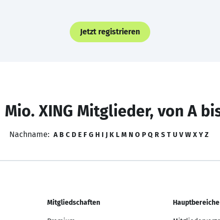
Jetzt registrieren
 Mio. XING Mitglieder, von A bi
Nachname:
A
B
C
D
E
F
G
H
I
J
K
L
M
N
O
P
Q
R
S
T
U
V
W
X
Y
Z
Mitgliedschaften
Hauptbereiche