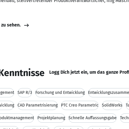
nenbau, stellvertretender Produktverantwortlicher, Illig Mas
e zu sehen.
Kenntnisse
Logg Dich jetzt ein, um das ganze Prof
agement
SAP R/3
Forschung und Entwicklung
Entwicklungszusamme
wicklung
CAD Parametrisierung
PTC Creo Parametric
SolidWorks
T
roduktmanagement
Projektplanung
Schnelle Auffassungsgabe
Tech