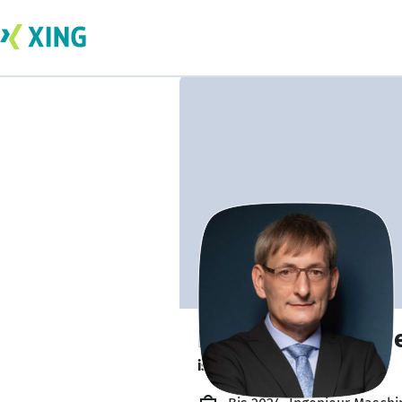
Dipl.-Ing. Klaus-P
ist offen für Projekte. 🔎