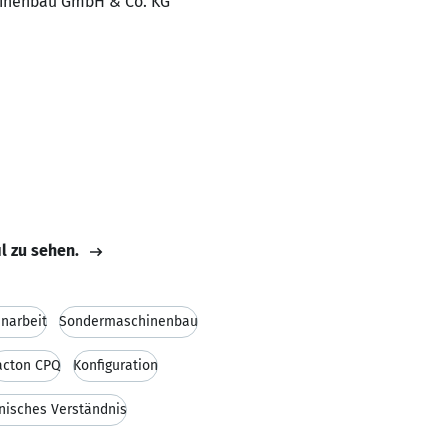
chinenbau GmbH & Co. KG
il zu sehen.
narbeit
Sondermaschinenbau
acton CPQ
Konfiguration
nisches Verständnis