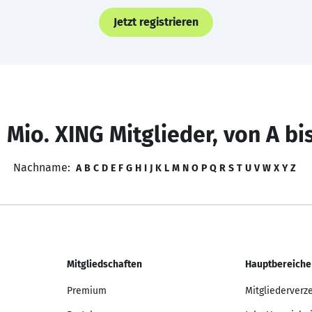
Jetzt registrieren
 Mio. XING Mitglieder, von A bi
Nachname:
A
B
C
D
E
F
G
H
I
J
K
L
M
N
O
P
Q
R
S
T
U
V
W
X
Y
Z
Mitgliedschaften
Hauptbereiche
Premium
Mitgliederverz