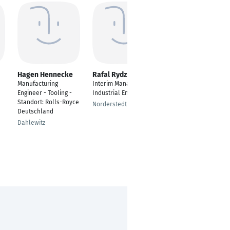
Hagen Hennecke
Rafal Rydz
Hasan Akar
Manufacturing
Interim Manager -
---
Engineer - Tooling -
Industrial Engineer
Willebadessen
Standort: Rolls-Royce
Norderstedt
Deutschland
Dahlewitz