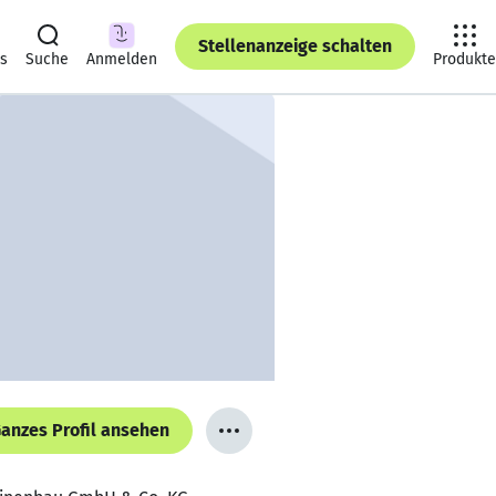
Stellenanzeige schalten
ts
Suche
Anmelden
Produkte
anzes Profil ansehen