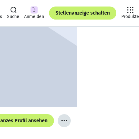
Stellenanzeige schalten
ts
Suche
Anmelden
Produkte
anzes Profil ansehen