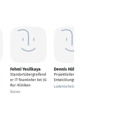
Fehmi Yesilkaya
Dennis Hühn
Sergei Tiunov
Standortübergreifend
Projektleiter
IT-Fachinformatiker
er IT-Teamleiter bei JG
Entwicklungsprojekte
Frankfurt am Main
Rur-Kliniken
Lüdenscheid
Düren