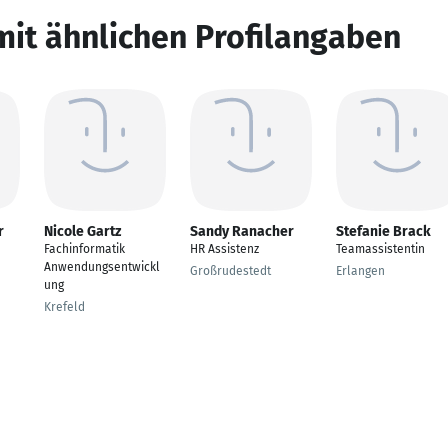
mit ähnlichen Profilangaben
r
Nicole Gartz
Sandy Ranacher
Stefanie Brack
Fachinformatik
HR Assistenz
Teamassistentin
Anwendungsentwickl
Großrudestedt
Erlangen
ung
Krefeld