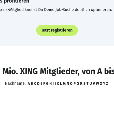
s profitieren
asis-Mitglied kannst Du Deine Job-Suche deutlich optimieren.
Jetzt registrieren
 Mio. XING Mitglieder, von A bi
Nachname:
A
B
C
D
E
F
G
H
I
J
K
L
M
N
O
P
Q
R
S
T
U
V
W
X
Y
Z