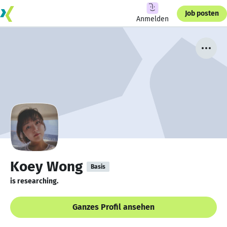
Job posten
Anmelden
Koey Wong
Basis
is researching.
Ganzes Profil ansehen