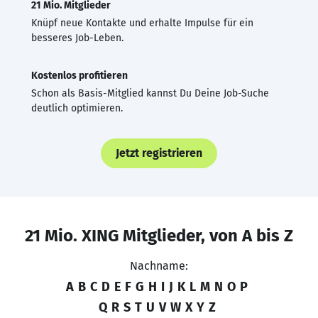
21 Mio. Mitglieder
Knüpf neue Kontakte und erhalte Impulse für ein
besseres Job-Leben.
Kostenlos profitieren
Schon als Basis-Mitglied kannst Du Deine Job-Suche
deutlich optimieren.
Jetzt registrieren
21 Mio. XING Mitglieder, von A bis Z
Nachname:
A
B
C
D
E
F
G
H
I
J
K
L
M
N
O
P
Q
R
S
T
U
V
W
X
Y
Z