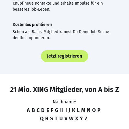
Knüpf neue Kontakte und erhalte Impulse für ein
besseres Job-Leben.
Kostenlos profitieren
Schon als Basis-Mitglied kannst Du Deine Job-Suche
deutlich optimieren.
Jetzt registrieren
21 Mio. XING Mitglieder, von A bis Z
Nachname:
A
B
C
D
E
F
G
H
I
J
K
L
M
N
O
P
Q
R
S
T
U
V
W
X
Y
Z