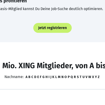
s profitieren
asis-Mitglied kannst Du Deine Job-Suche deutlich optimieren.
Jetzt registrieren
 Mio. XING Mitglieder, von A bi
Nachname:
A
B
C
D
E
F
G
H
I
J
K
L
M
N
O
P
Q
R
S
T
U
V
W
X
Y
Z