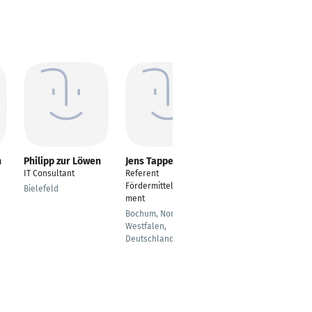
n
Philipp zur Löwen
Jens Tappen
Vanessa Schmidt
IT Consultant
Referent
---
Fördermittelmanage
Bielefeld
Aschaffenburg
ment
Bochum, Nordrhein-
Westfalen,
Deutschland