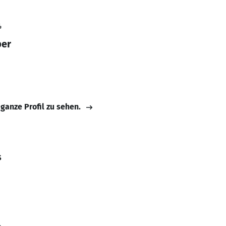
4
per
 ganze Profil zu sehen.
s