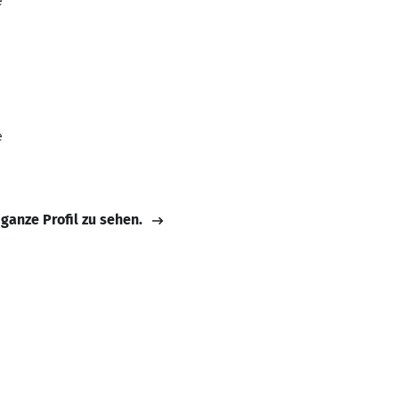
e
e
 ganze Profil zu sehen.