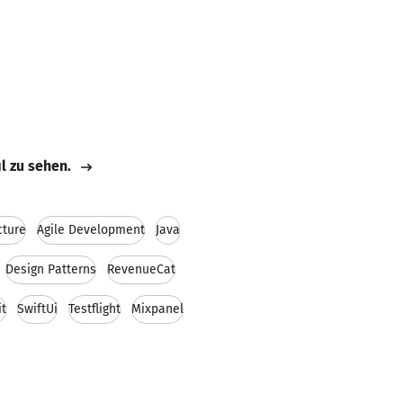
il zu sehen.
cture
Agile Development
Java
Design Patterns
RevenueCat
it
SwiftUi
Testflight
Mixpanel