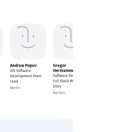
Andrew Popov
Gregor
Johann Bauer
Hermanowski
iOS Software
Spieleentwickler /
Software Developer
Development Team
Softwareentwickler
Full Stack Mobile
Lead
Nürnberg
Entry
Berlin
Aachen