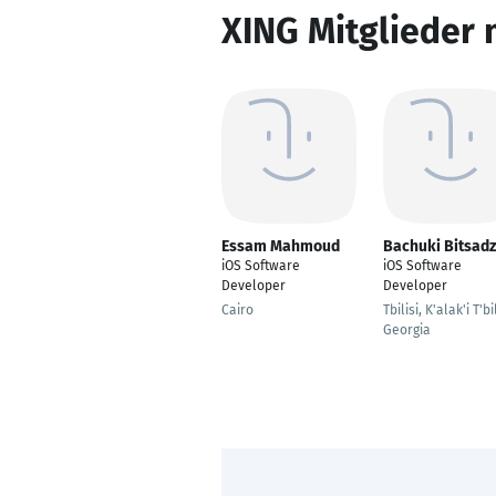
XING Mitglieder 
Essam Mahmoud
Bachuki Bitsad
iOS Software
iOS Software
Developer
Developer
Cairo
Tbilisi, K'alak'i T'bil
Georgia