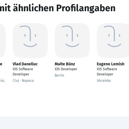
mit ähnlichen Profilangaben
ze
Vlad Daneliuc
Malte Bünz
Eugene Lemish
iOS Software
iOS Developer
iOS Software
Developer
Developer
Berlin
isi,
Cluj - Napoca
Ukrainka