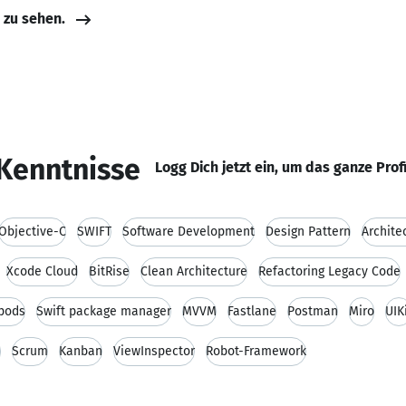
e zu sehen.
Kenntnisse
Logg Dich jetzt ein, um das ganze Prof
Objective-C
SWIFT
Software Development
Design Pattern
Archite
Xcode Cloud
BitRise
Clean Architecture
Refactoring Legacy Code
pods
Swift package manager
MVVM
Fastlane
Postman
Miro
UIK
e
Scrum
Kanban
ViewInspector
Robot-Framework