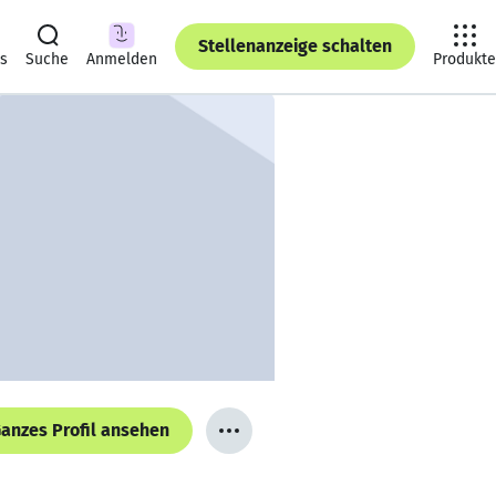
Stellenanzeige schalten
ts
Suche
Anmelden
Produkte
anzes Profil ansehen