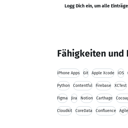
Logg Dich ein, um alle Einträg
Fähigkeiten und 
iPhone Apps
Git
Apple Xcode
iOS
Python
Contentful
Firebase
XCTest
Figma
Jira
Notion
Carthage
Cocoa
Cloudkit
CoreData
Confluence
Agil