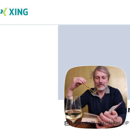
Lars Waldmann-Er
Angestellt, Teamleiter, TI