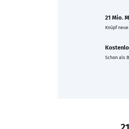
21 Mio. M
Knüpf neue 
Kostenlo
Schon als B
21