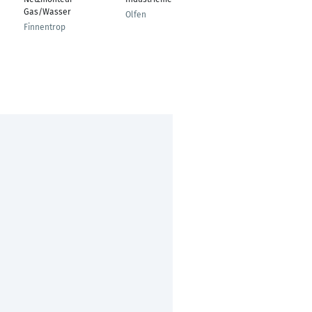
Gas/Wasser
Auftragszentrum
Olfen
Finnentrop
Metzingen