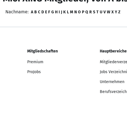
Nachname:
A
B
C
D
E
F
G
H
I
J
K
L
M
N
O
P
Q
R
S
T
U
V
W
X
Y
Z
Mitgliedschaften
Hauptbereiche
Premium
Mitgliederverz
ProJobs
Jobs Verzeichn
Unternehmen
Berufsverzeich