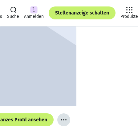
Stellenanzeige schalten
ts
Suche
Anmelden
Produkte
anzes Profil ansehen