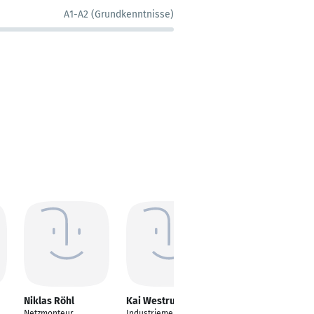
A1-A2 (Grundkenntnisse)
Niklas Röhl
Kai Westrup
Okan Ceken
Netzmonteur
Industriemeister
Leitung