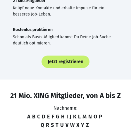
21 Mio. Mitglieder
Knüpf neue Kontakte und erhalte Impulse für ein
besseres Job-Leben.
Kostenlos profitieren
Schon als Basis-Mitglied kannst Du Deine Job-Suche
deutlich optimieren.
Jetzt registrieren
21 Mio. XING Mitglieder, von A bis Z
Nachname:
A
B
C
D
E
F
G
H
I
J
K
L
M
N
O
P
Q
R
S
T
U
V
W
X
Y
Z