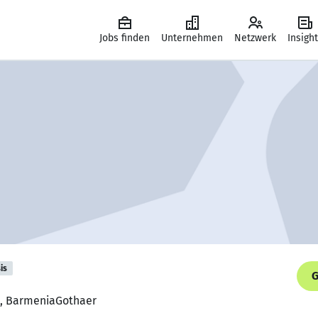
Jobs finden
Unternehmen
Netzwerk
Insigh
is
G
nt, BarmeniaGothaer