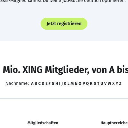
asis-Mitglied kannst Du Deine Job-Suche deutlich optimieren.
Jetzt registrieren
 Mio. XING Mitglieder, von A bi
Nachname:
A
B
C
D
E
F
G
H
I
J
K
L
M
N
O
P
Q
R
S
T
U
V
W
X
Y
Z
Mitgliedschaften
Hauptbereiche