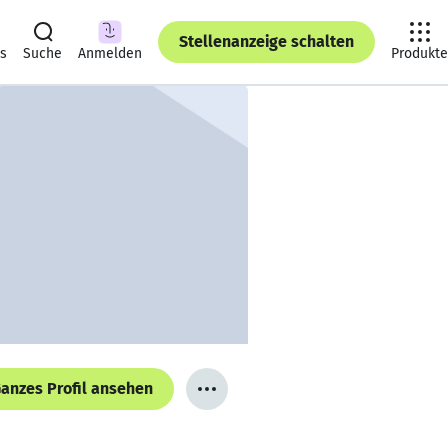
Stellenanzeige schalten
ts
Suche
Anmelden
Produkte
anzes Profil ansehen