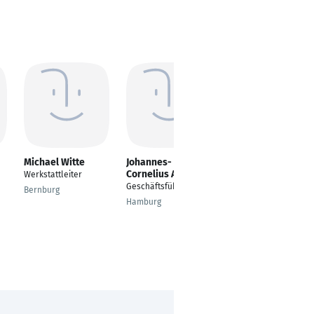
Michael Witte
Johannes-
Stephanie Kraus-
Cornelius Adari
Glück
Werkstattleiter
Geschäftsführer
Vertriebsaussendiens
Bernburg
t
Hamburg
München