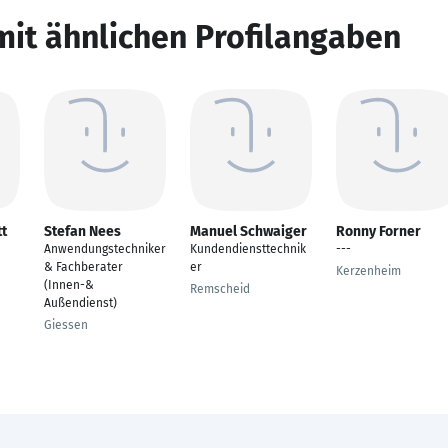
mit ähnlichen Profilangaben
tt
Stefan Nees
Manuel Schwaiger
Ronny Forner
Anwendungstechniker
Kundendiensttechnik
---
& Fachberater
er
Kerzenheim
(Innen-&
Remscheid
Außendienst)
Giessen