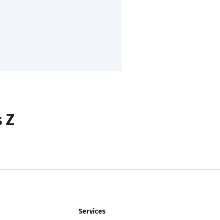
s Z
Services