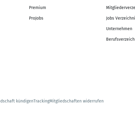
Premium
Mitgliederverz
ProJobs
Jobs Verzeichn
Unternehmen
Berufsverzeich
edschaft kündigen
Tracking
Mitgliedschaften widerrufen