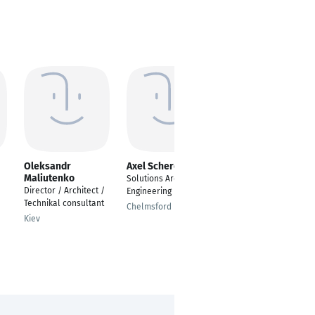
Oleksandr
Axel Scherer
Daniel Nees
Maliutenko
Solutions Architect /
Co-Founder/
Director / Architect /
Engineering Director
Managing Director /
Technikal consultant
Partner
Chelmsford
Kiev
Herford