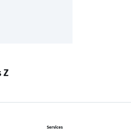
s Z
Services