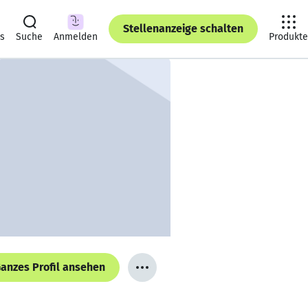
Stellenanzeige schalten
ts
Suche
Anmelden
Produkte
anzes Profil ansehen