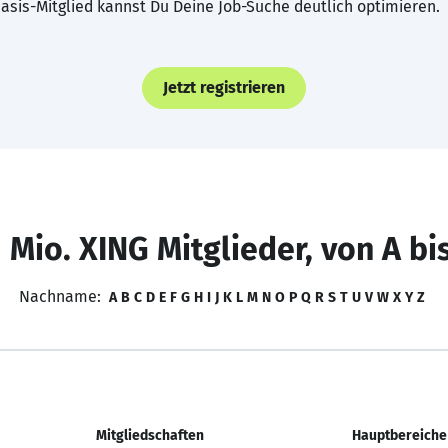
asis-Mitglied kannst Du Deine Job-Suche deutlich optimieren.
Jetzt registrieren
 Mio. XING Mitglieder, von A bi
Nachname:
A
B
C
D
E
F
G
H
I
J
K
L
M
N
O
P
Q
R
S
T
U
V
W
X
Y
Z
Mitgliedschaften
Hauptbereiche