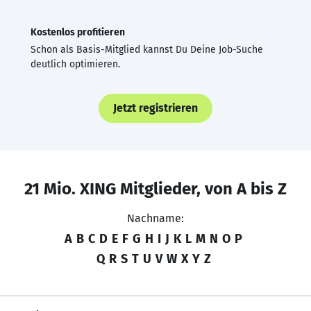
Kostenlos profitieren
Schon als Basis-Mitglied kannst Du Deine Job-Suche
deutlich optimieren.
Jetzt registrieren
21 Mio. XING Mitglieder, von A bis Z
Nachname:
A
B
C
D
E
F
G
H
I
J
K
L
M
N
O
P
Q
R
S
T
U
V
W
X
Y
Z