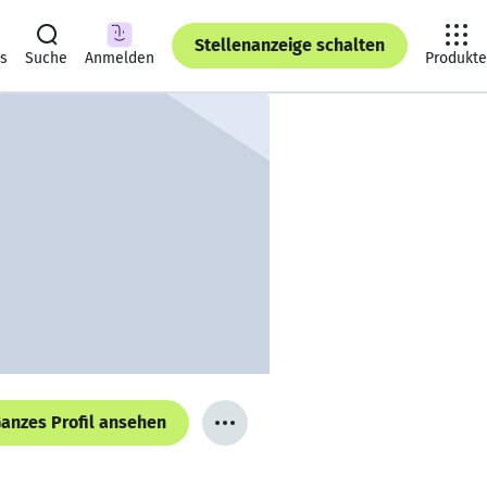
Stellenanzeige schalten
ts
Suche
Anmelden
Produkte
anzes Profil ansehen