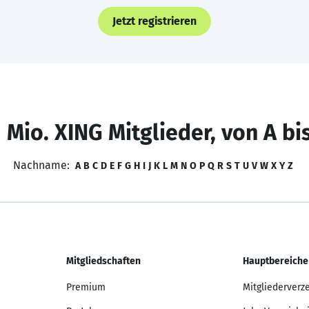
Jetzt registrieren
 Mio. XING Mitglieder, von A bi
Nachname:
A
B
C
D
E
F
G
H
I
J
K
L
M
N
O
P
Q
R
S
T
U
V
W
X
Y
Z
Mitgliedschaften
Hauptbereiche
Premium
Mitgliederverz