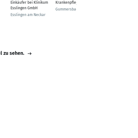
Einkäufer bei Klinikum
Krankenpflegerin
ter
Esslingen GmbH
Gummersbach
Herford
Esslingen am Neckar
il zu sehen.