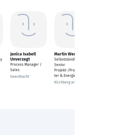
Janica Isabell
Martin Wenzl
Symeon
Unverzagt
Gerasimidis
ry
Selbstständiger
Process Manager /
Project Manager
Senior
Sales
Automation
Projekt-/Programmlei
Technology
ter & Energieberater
Geesthacht
Backnang
Kirchberg an der Murr