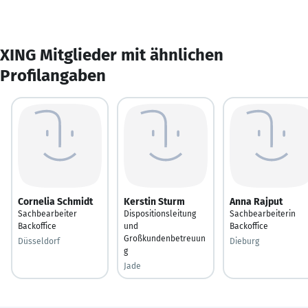
XING Mitglieder mit ähnlichen
Profilangaben
Cornelia Schmidt
Kerstin Sturm
Anna Rajput
Sachbearbeiter
Dispositionsleitung
Sachbearbeiterin
Backoffice
und
Backoffice
Großkundenbetreuun
Düsseldorf
Dieburg
g
Jade