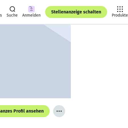
Stellenanzeige schalten
ts
Suche
Anmelden
Produkte
anzes Profil ansehen