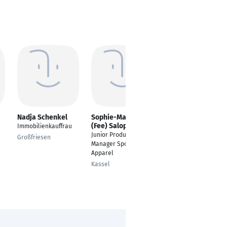
Nadja Schenkel
Sophie-Madeleine
Ilka Wittge
(Fee) Salopiata
Immobilienkauffrau
Projektassistentin in
Junior Product Line
der qualitativen
Großfriesen
Manager Sportstyle
Marktforschung
Apparel
Köln
Kassel