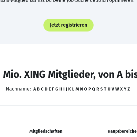
asis-Mitglied kannst Du Deine Job-Suche deutlich optimieren.
Jetzt registrieren
 Mio. XING Mitglieder, von A bi
Nachname:
A
B
C
D
E
F
G
H
I
J
K
L
M
N
O
P
Q
R
S
T
U
V
W
X
Y
Z
Mitgliedschaften
Hauptbereiche