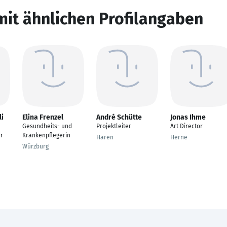
mit ähnlichen Profilangaben
li
Elina Frenzel
André Schütte
Jonas Ihme
Gesundheits- und
Projektleiter
Art Director
r
Krankenpflegerin
Haren
Herne
Würzburg