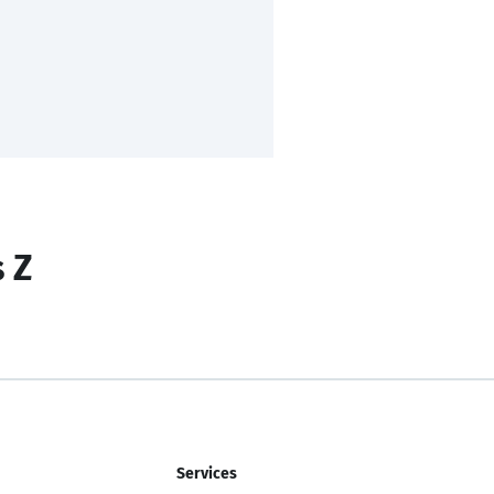
s Z
Services