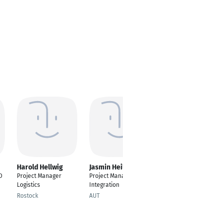
Harold Hellwig
Jasmin Heil
Tommaso Pepe
D
Project Manager
Project Manager, M&A
GEOMETRA - PROJECT
Logistics
Integration
MANAGER
Rostock
AUT
Bitetto