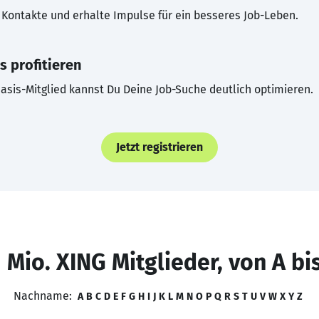
Kontakte und erhalte Impulse für ein besseres Job-Leben.
s profitieren
asis-Mitglied kannst Du Deine Job-Suche deutlich optimieren.
Jetzt registrieren
 Mio. XING Mitglieder, von A bi
Nachname:
A
B
C
D
E
F
G
H
I
J
K
L
M
N
O
P
Q
R
S
T
U
V
W
X
Y
Z