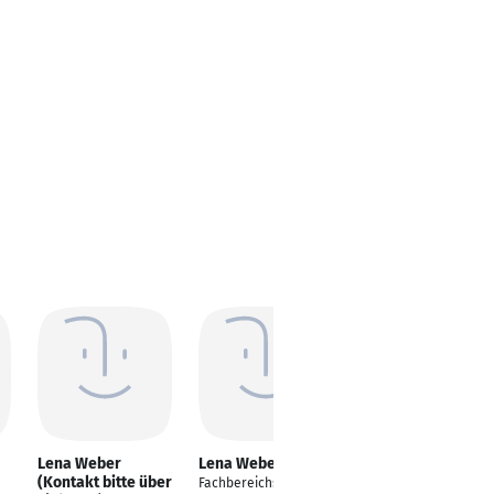
Lena Weber
Lena Weber
Lena Weber
(Kontakt bitte über
Fachbereichsleiterin
Webdesignerin