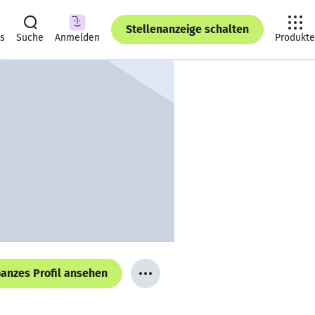
Stellenanzeige schalten
ts
Suche
Anmelden
Produkte
anzes Profil ansehen