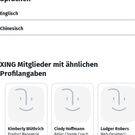
Englisch
Chinesisch
XING Mitglieder mit ähnlichen
Profilangaben
Kimberly Wüthrich
Cindy Hoffmann
Ludger Robers
Product Managerin
Agiler Change Coach
Web-Designer/-