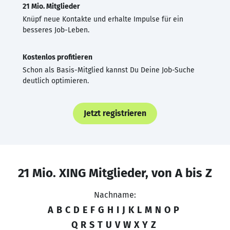
21 Mio. Mitglieder
Knüpf neue Kontakte und erhalte Impulse für ein
besseres Job-Leben.
Kostenlos profitieren
Schon als Basis-Mitglied kannst Du Deine Job-Suche
deutlich optimieren.
Jetzt registrieren
21 Mio. XING Mitglieder, von A bis Z
Nachname:
A
B
C
D
E
F
G
H
I
J
K
L
M
N
O
P
Q
R
S
T
U
V
W
X
Y
Z