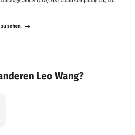
echnology Officer (CTO), HST Cloud Computing Co., Ltd.
e zu sehen.
 anderen Leo Wang?