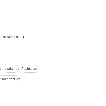
il zu sehen.
x
JavaScript
Application
 Architecture