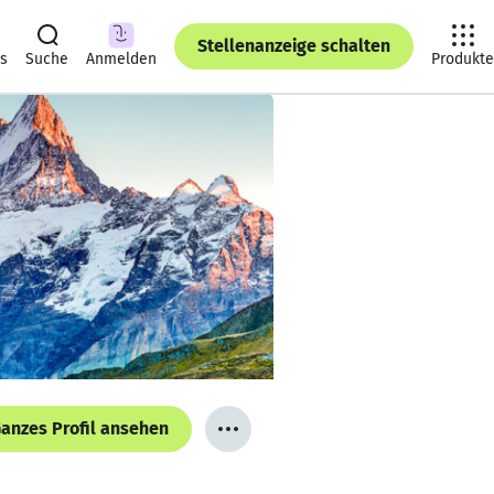
Stellenanzeige schalten
ts
Suche
Anmelden
Produkte
anzes Profil ansehen