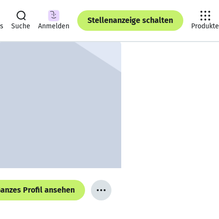
Stellenanzeige schalten
ts
Suche
Anmelden
Produkte
anzes Profil ansehen