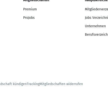
Mitgliedschaften
Hauptbereiche
Premium
Mitgliederverz
ProJobs
Jobs Verzeichn
Unternehmen
Berufsverzeich
edschaft kündigen
Tracking
Mitgliedschaften widerrufen