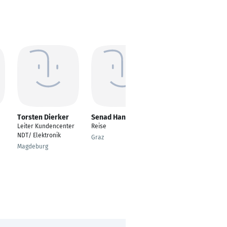
Torsten Dierker
Senad Handanovic
Sascha Engel
Leiter Kundencenter
Reise
Managing
NDT/ Elektronik
Director/CEO
Graz
Magdeburg
Frauenfeld