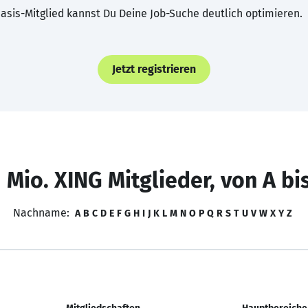
asis-Mitglied kannst Du Deine Job-Suche deutlich optimieren.
Jetzt registrieren
 Mio. XING Mitglieder, von A bi
Nachname:
A
B
C
D
E
F
G
H
I
J
K
L
M
N
O
P
Q
R
S
T
U
V
W
X
Y
Z