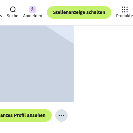
Stellenanzeige schalten
ts
Suche
Anmelden
Produkte
anzes Profil ansehen