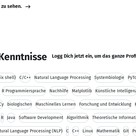
e zu sehen.
Kenntnisse
Logg Dich jetzt ein, um das ganze Prof
ix shell)
C/C++
Natural Language Processing
Systembiologie
PyT
R Programmiersprache
Nachhilfe
Matplotlib
Künstliche Intelligen
Cy
biologischen
Maschinelles Lernen
Forschung und Entwicklung
R
Java
Software Development
Algorithmik
Theoretische Informat
tural Language Processing (NLP)
C
C++
Linux
Mathematik
Git
P