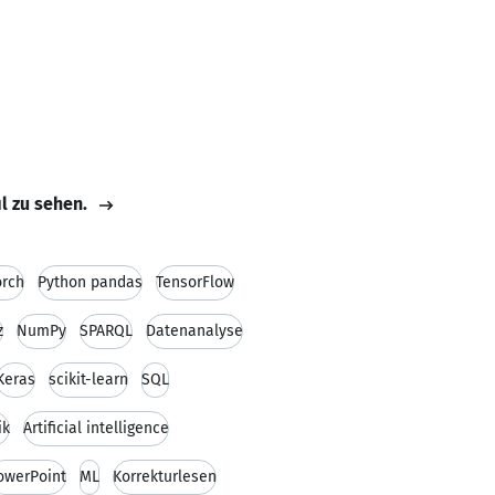
il zu sehen.
orch
Python pandas
TensorFlow
z
NumPy
SPARQL
Datenanalyse
Keras
scikit-learn
SQL
ik
Artificial intelligence
owerPoint
ML
Korrekturlesen