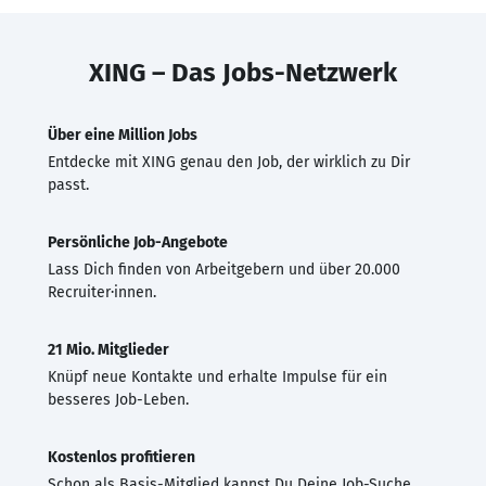
XING – Das Jobs-Netzwerk
Über eine Million Jobs
Entdecke mit XING genau den Job, der wirklich zu Dir
passt.
Persönliche Job-Angebote
Lass Dich finden von Arbeitgebern und über 20.000
Recruiter·innen.
21 Mio. Mitglieder
Knüpf neue Kontakte und erhalte Impulse für ein
besseres Job-Leben.
Kostenlos profitieren
Schon als Basis-Mitglied kannst Du Deine Job-Suche