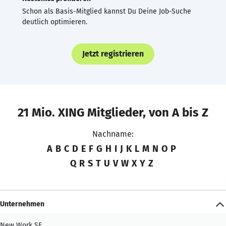
Schon als Basis-Mitglied kannst Du Deine Job-Suche
deutlich optimieren.
Jetzt registrieren
21 Mio. XING Mitglieder, von A bis Z
Nachname:
A
B
C
D
E
F
G
H
I
J
K
L
M
N
O
P
Q
R
S
T
U
V
W
X
Y
Z
Unternehmen
New Work SE