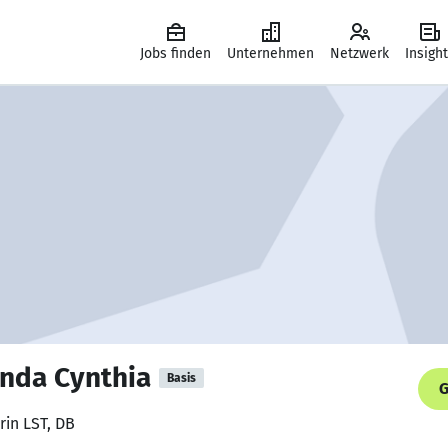
Jobs finden
Unternehmen
Netzwerk
Insigh
anda Cynthia
Basis
G
rin LST, DB