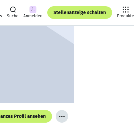
Stellenanzeige schalten
ts
Suche
Anmelden
Produkte
anzes Profil ansehen