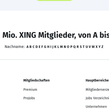
 Mio. XING Mitglieder, von A bi
Nachname:
A
B
C
D
E
F
G
H
I
J
K
L
M
N
O
P
Q
R
S
T
U
V
W
X
Y
Z
Mitgliedschaften
Hauptbereiche
Premium
Mitgliederverz
ProJobs
Jobs Verzeichn
Unternehmen