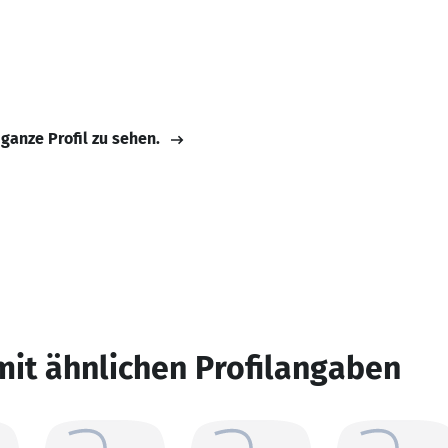
 ganze Profil zu sehen.
mit ähnlichen Profilangaben