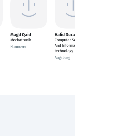
Magd Qaid
Halid Durakovic
Marco Reid
Mechatronik
Computer Science
Full Stack Engineer
And Information
Hannover
Vienna
technology
Augsburg